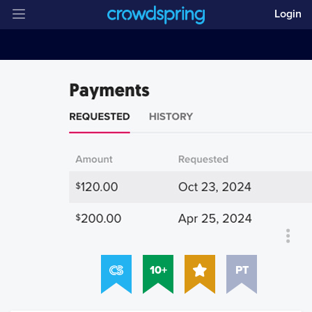
Login
10+
PT